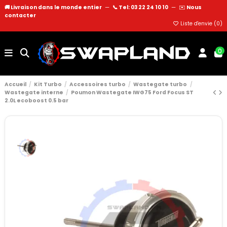
🚚 Livraison dans le monde entier
—
📞 Tel: 03 22 24 10 10
—
✉️
Nous
contacter
Liste d'envie (
0
)
0
Accueil
Kit Turbo
Accessoires turbo
Wastegate turbo
Wastegate interne
Poumon Wastegate IWG75 Ford Focus ST
2.0L ecoboost 0.5 bar