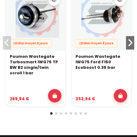
Délai moyen 8 jours
Délai moyen 8 jours
Poumon Wastegate
Poumon Wastegate
Turbosmart IWG75 TP
IWG75 Ford F150
BW B2 single/twin
Ecoboost 0.35 bar
scroll 1 bar
269,94 €
353,94 €