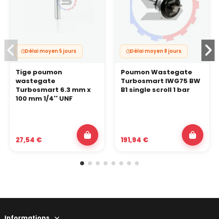
Délai moyen 5 jours
Délai moyen 8 jours
Tige poumon
Poumon Wastegate
wastegate
Turbosmart IWG75 BW
Turbosmart 6.3 mm x
B1 single scroll 1 bar
100 mm 1/4'' UNF
27,54 €
191,94 €
Informations