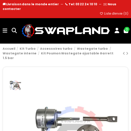
🚚 Livraison dans le monde entier
—
📞 Tel: 03 22 24 10 10
—
✉️
Nous
contacter
Liste d'envie (
0
)
0
Accueil
Kit Turbo
Accessoires turbo
Wastegate turbo
Wastegate interne
Kit Poumon Wastegate ajustable Garrett
1.5 bar