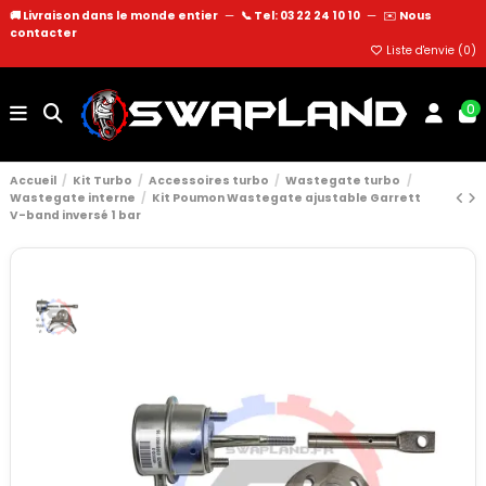
🚚 Livraison dans le monde entier
—
📞 Tel: 03 22 24 10 10
—
✉️
Nous
contacter
Liste d'envie (
0
)
0
Accueil
Kit Turbo
Accessoires turbo
Wastegate turbo
Wastegate interne
Kit Poumon Wastegate ajustable Garrett
V-band inversé 1 bar