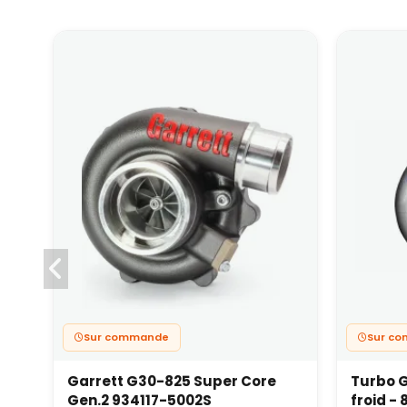
Sur commande
Sur c
Garrett G30-825 Super Core
Turbo G
Gen.2 934117-5002S
froid -