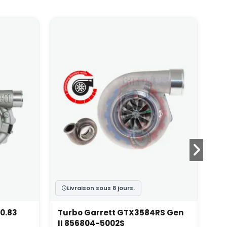
Livraison sous 8 jours.
0.83
Turbo Garrett GTX3584RS Gen
Tu
II 856804-5002S
85