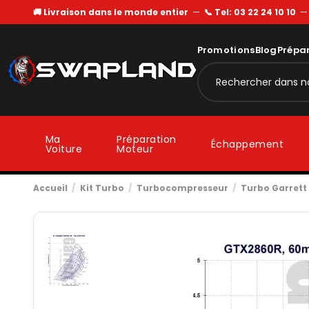
🚚 Livraison dans le monde entier
—
📞 Tel: 03 22 24 10 10
Promotions
Blog
Prépa
Ma
Préparation
Échappement
Voiture
Moteur
Accueil
Kit Turbo
Turbocompresseur
Turbo Garrett