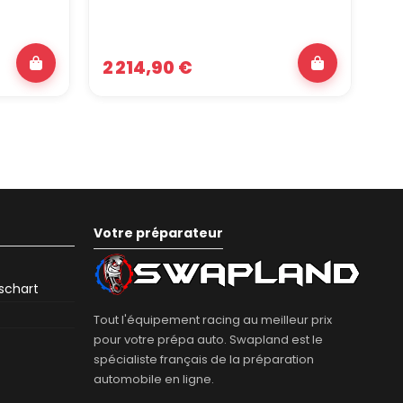
2 214,90 €
1 
Votre préparateur
eschart
Tout l'équipement racing au meilleur prix
pour votre prépa auto. Swapland est le
spécialiste français de la préparation
automobile en ligne.