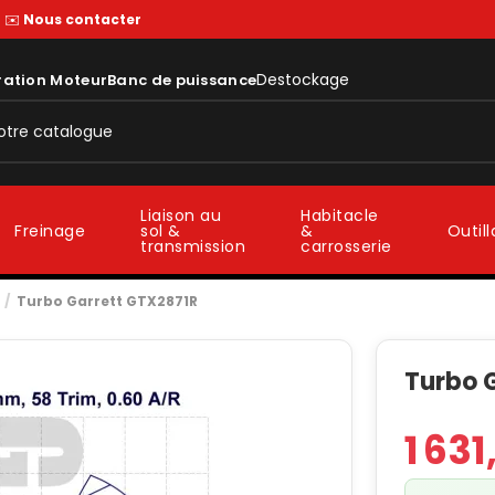
—
✉️
Nous contacter
Destockage
ration Moteur
Banc de puissance
Liaison au
Habitacle
sol &
&
Freinage
Outil
transmission
carrosserie
Turbo Garrett GTX2871R
Turbo 
1 631