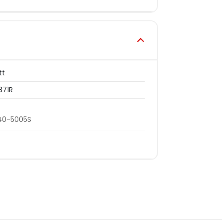
tt
871R
40-5005S