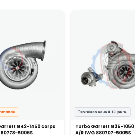
ommande
Livraison sous 8-10 jours.
arrett G42-1450 corps
Turbo Garrett G35-1050 
 860778-5006S
A/R IWG 880707-5005S