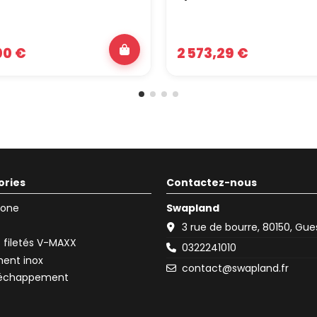
00 €
2 573,29 €
ories
Contactez-nous
icone
Swapland
3 rue de bourre, 80150, Gu
filetés V-MAXX
0322241010
ent inox
contact@swapland.fr
d'échappement