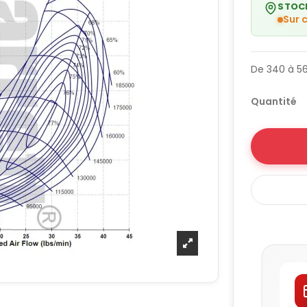
STOC
Sur
De 340 à 5
Quantité