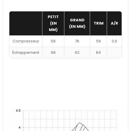
PETIT
GRAND
(EN
TRIM
A/R
(EN MM)
MM)
Compresseur
58
76
58
0,6
Échappement
68
62
84