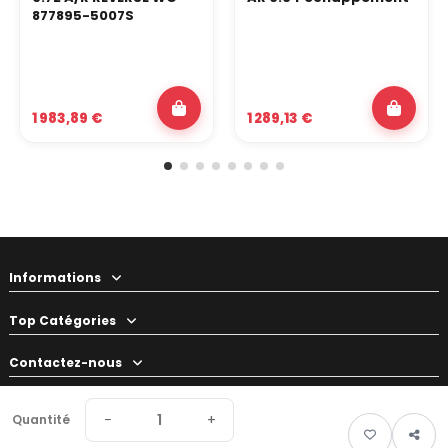
877895-5007S
1 983,89 €
1 289,13 €
Informations
Top Catégories
Contactez-nous
Votre préparateur
−
+
Quantité