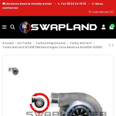
🚚 Livraison dans le monde entier
—
📞 Tel: 03 22 24 10 10
—
✉️
Nous
contacter
Liste d'envie (
0
)
0
Accueil
Kit Turbo
Turbocompresseur
Turbo Garrett
Turbo Garrett GTX3576R Gen II Super Core Reverse 844626-5003S