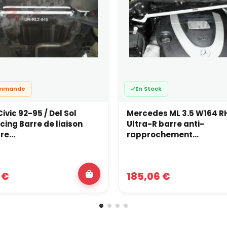
ommande
En Stock
ivic 92-95 / Del Sol
Mercedes ML 3.5 W164 RH
cing Barre de liaison
Ultra-R barre anti-
re...
rapprochement...
 €
185,06 €