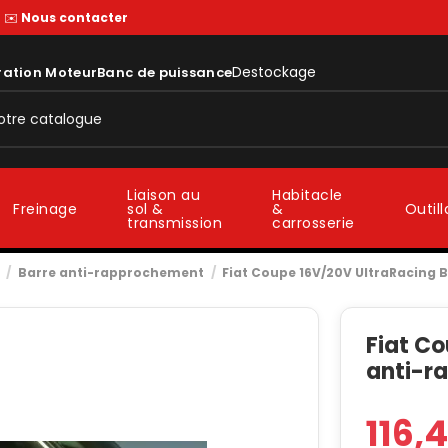
—
✉️
Nous contacter
Destockage
ration Moteur
Banc de puissance
Liaison au
Habitacle
sol &
&
Freinage
Outil
transmission
carrosserie
Barre anti-rapprochement
Fiat Coupe 16V/20V UltraRacing 
Fiat C
anti-r
116,