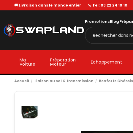
🚚 Livraison dans le monde entier
—
📞 Tel: 03 22 24 10 10
Promotions
Blog
Prépa
Ma
Préparation
Échappement
Voiture
Moteur
Accueil
Liaison au sol & transmission
Renforts Châssis