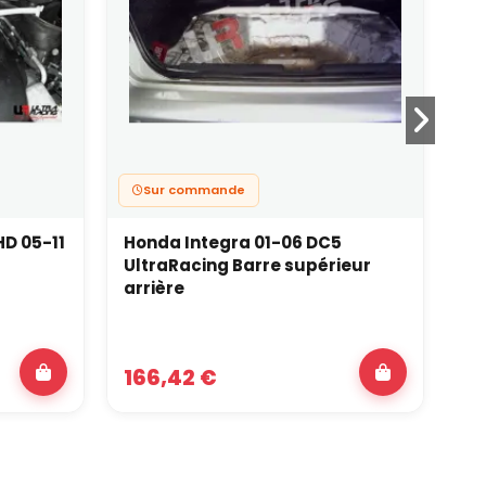
Sur commande
D 05-11
Honda Integra 01-06 DC5
Ni
UltraRacing Barre supérieur
Ul
arrière
ra
166,42 €
16