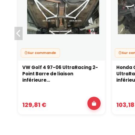
Sur commande
Sur c
VW Golf 4 97-06 UltraRacing 2-
Honda C
Point Barre de liaison
UltraRa
inférieure...
inférieu
129,81 €
103,18