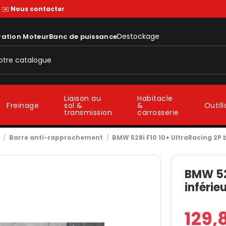
—
✉️
Nous contacter
Destockage
ration Moteur
Banc de puissance
Liaison au
Habitacle
sol &
&
Freinage
Outil
transmission
carrosserie
Barre anti-rapprochement
BMW 528i F10 10+ UltraRacing 2P b
BMW 528
inférie
129,