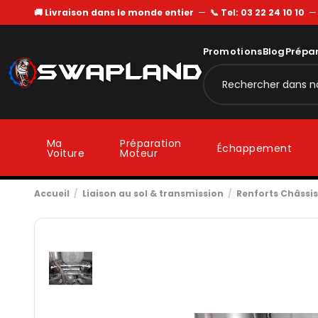
🚚 Livraison dans le monde entier
—
📞 Tel: 03 22 24 10 10
Promotions
Blog
Prépa
Ma
Préparation
Échappement
Voiture
Moteur
Accueil
Liaison au sol & transmission
Renforts Châssis