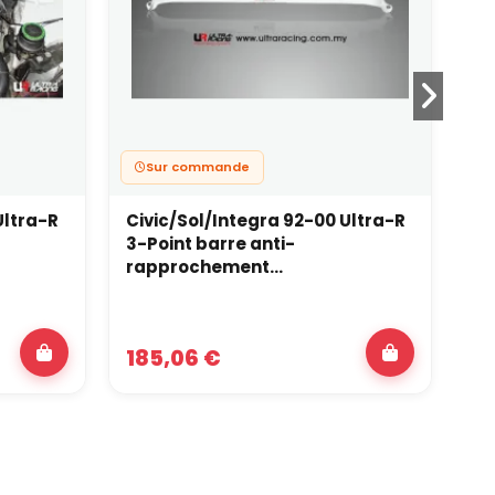
Sur commande
Ultra-R
Civic/Sol/Integra 92-00 Ultra-R
Su
3-Point barre anti-
Ul
rapprochement...
ra
185,06 €
1