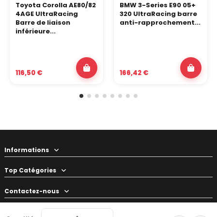
Toyota Corolla AE80/82
BMW 3-Series E90 05+
4AGE UltraRacing
320 UltraRacing barre
Barre de liaison
anti-rapprochement...
inférieure...
116,50 €
166,42 €
Informations
Top Catégories
Contactez-nous
Votre préparateur