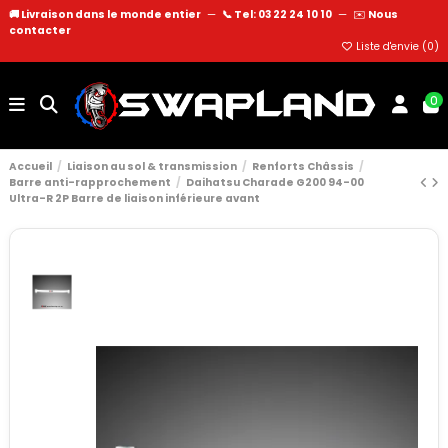
🚚 Livraison dans le monde entier
—
📞 Tel: 03 22 24 10 10
—
✉️
Nous
contacter
Liste d'envie (
0
)
0
Accueil
Liaison au sol & transmission
Renforts Châssis
Barre anti-rapprochement
Daihatsu Charade G200 94-00
Ultra-R 2P Barre de liaison inférieure avant