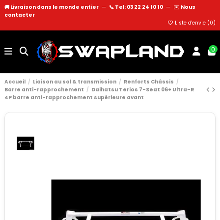
🚚 Livraison dans le monde entier
—
📞 Tel: 03 22 24 10 10
—
✉️
Nous
contacter
Liste d'envie (
0
)
0
Accueil
Liaison au sol & transmission
Renforts Châssis
Barre anti-rapprochement
Daihatsu Terios 7-Seat 06+ Ultra-R
4P barre anti-rapprochement supérieure avant