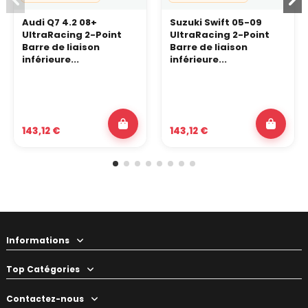
Audi Q7 4.2 08+
Suzuki Swift 05-09
UltraRacing 2-Point
UltraRacing 2-Point
Barre de liaison
Barre de liaison
inférieure...
inférieure...
143,12 €
143,12 €
Informations
Top Catégories
Contactez-nous