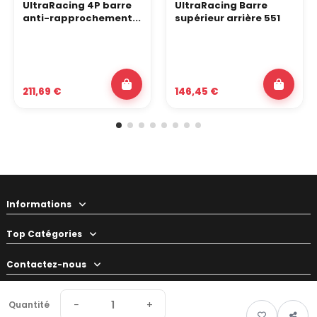
UltraRacing 4P barre
UltraRacing Barre
anti-rapprochement...
supérieur arrière 551
211,69 €
146,45 €
Informations
Top Catégories
Contactez-nous
Votre préparateur
−
+
Quantité