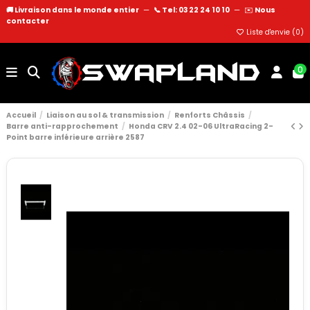
🚚 Livraison dans le monde entier
—
📞 Tel: 03 22 24 10 10
—
✉️
Nous
contacter
Liste d'envie (
0
)
0
Accueil
Liaison au sol & transmission
Renforts Châssis
Barre anti-rapprochement
Honda CRV 2.4 02-06 UltraRacing 2-
Point barre inférieure arrière 2587