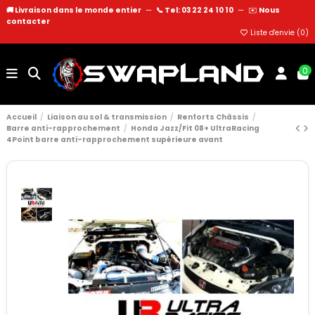
🚚 Livraison dans le monde entier
—
📞 Tel: 03 22 24 10 10
—
✉️
Nous
contacter
Liste d'envie (
0
)
0
Accueil
Liaison au sol & transmission
Renforts Châssis
Barre anti-rapprochement
Honda Jazz/Fit 08+ UltraRacing
4Point barre anti-rapprochement supérieure avant