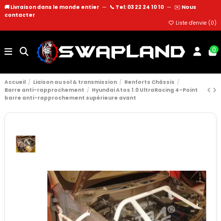
🚚 Livraison dans le monde entier
—
📞 Tel: 03 22 24 10 10
—
✉️
Nous
contacter
Liste d'envie (
0
)
0
Accueil
Liaison au sol & transmission
Renforts Châssis
Barre anti-rapprochement
Hyundai Atos 1.0 UltraRacing 4-Point
barre anti-rapprochement supérieure avant