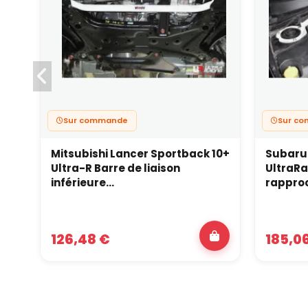
Sur commande
Sur c
Mitsubishi Lancer Sportback 10+
Subaru
Ultra-R Barre de liaison
UltraRa
inférieure...
rapproc
126,48 €
185,0