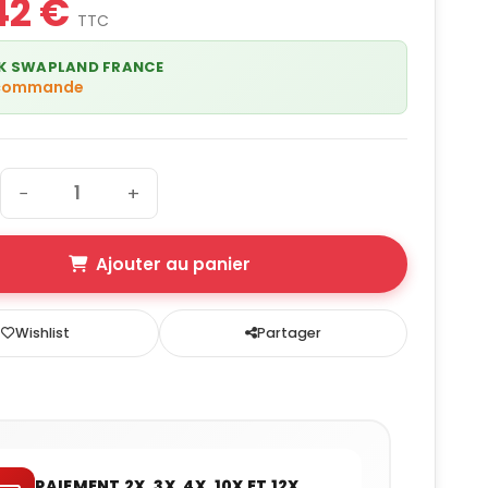
42 €
TTC
K SWAPLAND FRANCE
 commande
−
+
Ajouter au panier
Wishlist
Partager
PAIEMENT 2X, 3X, 4X, 10X ET 12X