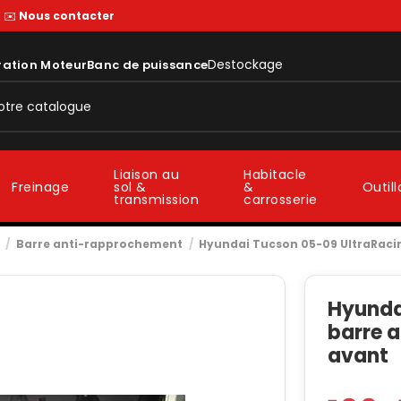
—
✉️
Nous contacter
Destockage
ration Moteur
Banc de puissance
Liaison au
Habitacle
sol &
&
Freinage
Outil
transmission
carrosserie
Barre anti-rapprochement
Hyundai Tucson 05-09 UltraRaci
Hyunda
barre 
avant