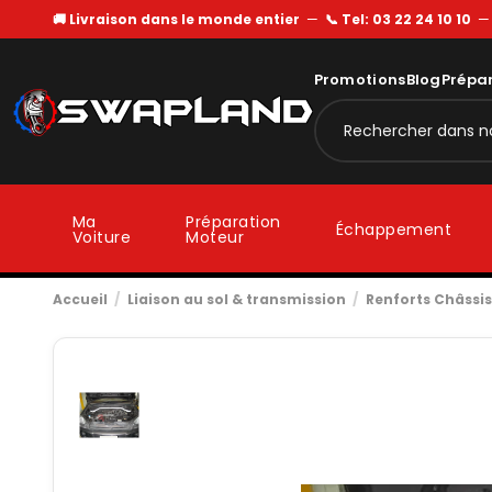
🚚 Livraison dans le monde entier
—
📞 Tel: 03 22 24 10 10
Promotions
Blog
Prépa
Ma
Préparation
Échappement
Voiture
Moteur
Accueil
Liaison au sol & transmission
Renforts Châssis