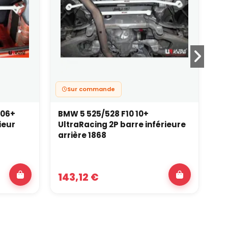
Sur commande
 06+
BMW 5 525/528 F10 10+
Da
ieur
UltraRacing 2P barre inférieure
Ul
arrière 1868
43
143,12 €
18