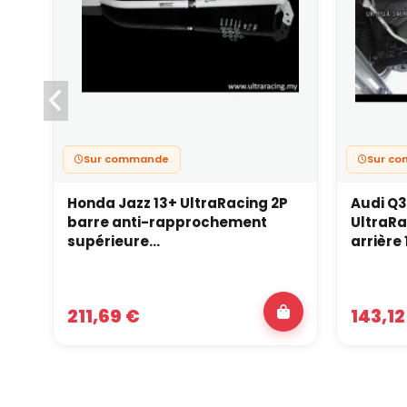
Sur commande
Sur c
Honda Jazz 13+ UltraRacing 2P
Audi Q3
barre anti-rapprochement
UltraRa
supérieure...
arrière 
211,69 €
143,12