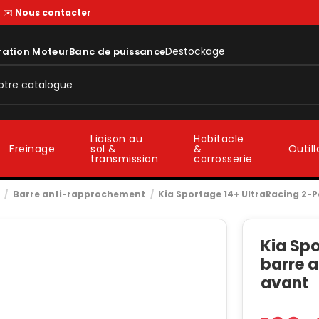
—
✉️
Nous contacter
Destockage
ration Moteur
Banc de puissance
Liaison au
Habitacle
sol &
&
Freinage
Outil
transmission
carrosserie
Barre anti-rapprochement
Kia Sportage 14+ UltraRacing 2-
Kia Spo
barre 
avant