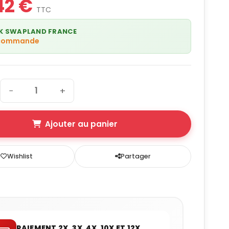
42 €
TTC
K SWAPLAND FRANCE
 commande
−
+
Ajouter au panier
Wishlist
Partager
PAIEMENT 2X, 3X, 4X, 10X ET 12X