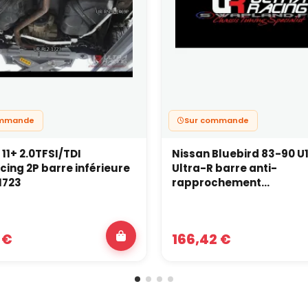
ommande
Sur commande
 11+ 2.0TFSI/TDI
Nissan Bluebird 83-90 U11
cing 2P barre inférieure
Ultra-R barre anti-
1723
rapprochement...
 €
166,42 €