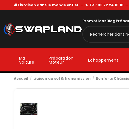
🚚 Livraison dans le monde entier
—
📞 Tel: 03 22 24 10 10
Promotions
Blog
Prépa
Ma
Préparation
Échappement
Voiture
Moteur
Accueil
Liaison au sol & transmission
Renforts Châssis