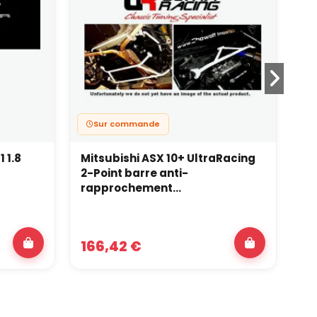
Sur commande
 1.8
Mitsubishi ASX 10+ UltraRacing
Ma
2-Point barre anti-
Ul
rapprochement...
ra
166,42 €
16