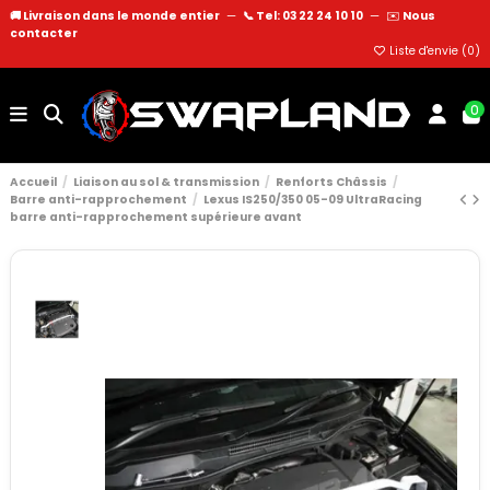
🚚 Livraison dans le monde entier
—
📞 Tel: 03 22 24 10 10
—
✉️
Nous
contacter
Liste d'envie (
0
)
0
Accueil
Liaison au sol & transmission
Renforts Châssis
Barre anti-rapprochement
Lexus IS250/350 05-09 UltraRacing
barre anti-rapprochement supérieure avant