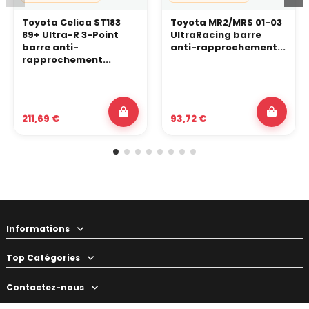
Toyota Celica ST183
Toyota MR2/MRS 01-03
89+ Ultra-R 3-Point
UltraRacing barre
barre anti-
anti-rapprochement...
rapprochement...
211,69 €
93,72 €
Informations
Top Catégories
Contactez-nous