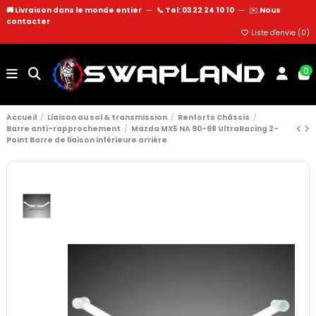
🚚 Livraison dans le monde entier
—
📞 Tel: 03 22 24 10 10
—
✉️
Nous
contacter
Liste d'envie (
0
)
0
Accueil
Liaison au sol & transmission
Renforts Châssis
Barre anti-rapprochement
Mazda MX5 NA 90-98 UltraRacing 2-
Point Barre de liaison inférieure arrière