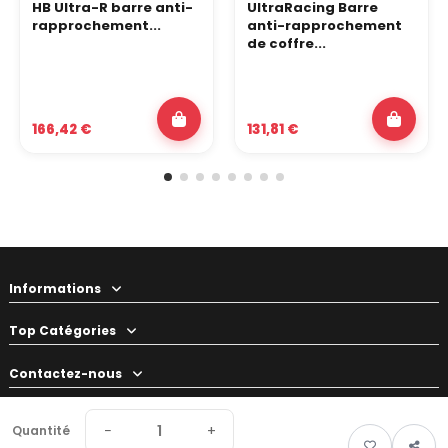
HB Ultra-R barre anti-
UltraRacing Barre
rapprochement...
anti-rapprochement
de coffre...
166,42 €
131,81 €
Informations
Top Catégories
Contactez-nous
Votre préparateur
−
+
Quantité