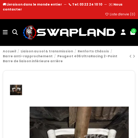
🚚 Livraison dans le monde entier
—
📞 Tel: 03 22 24 10 10
—
✉️
Nous
contacter
Liste d'envie (
0
)
0
Accueil
Liaison au sol & transmission
Renforts Châssis
Barre anti-rapprochement
Peugeot 406 UltraRacing 2-Point
Barre de liaison inférieure arrière