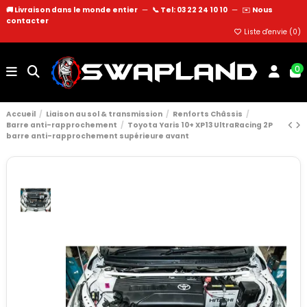
🚚 Livraison dans le monde entier
—
📞 Tel: 03 22 24 10 10
—
✉️
Nous
contacter
Liste d'envie (
0
)
0
Accueil
Liaison au sol & transmission
Renforts Châssis
Barre anti-rapprochement
Toyota Yaris 10+ XP13 UltraRacing 2P
barre anti-rapprochement supérieure avant