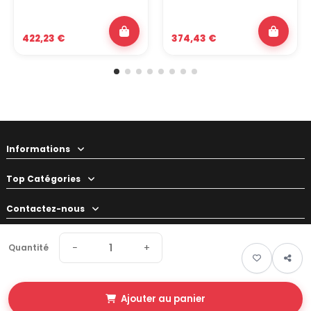
422,23 €
374,43 €
Informations
Top Catégories
Contactez-nous
Votre préparateur
−
+
Quantité
Ajouter au panier
© 2026 Swapland - Tous droits réservés • Made by
New Keys