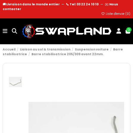
🚚 Livraison dans le monde entier
—
📞 Tel: 03 22 24 10 10
—
✉️
Nous
contacter
Liste d'envie (
0
)
0
Accueil
Liaison au sol & transmission
Suspension voiture
Barre
stabilisatrice
Barre stabilisatrice 205/309 avant 22mm.