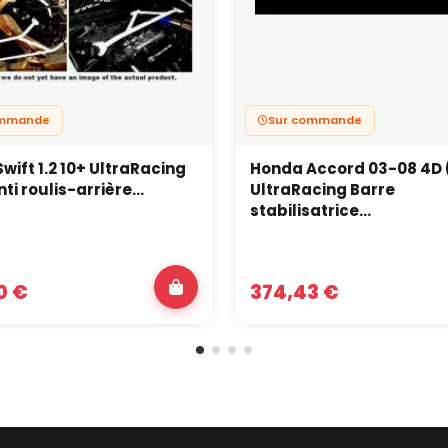
ommande
Sur commande
wift 1.2 10+ UltraRacing
Honda Accord 03-08 4D 
ti roulis-arrière...
UltraRacing Barre
stabilisatrice...
0 €
374,43 €