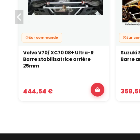
Sur commande
Sur c
Volvo V70/ XC70 08+ Ultra-R
Suzuki S
Barre stabilisatrice arrière
Barre an
25mm
444,54 €
358,5