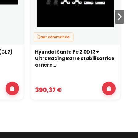
Sur commande
(CL7)
Hyundai Santa Fe 2.0D 13+
To
UltraRacing Barre stabilisatrice
Ul
arrière...
av
390,37 €
5