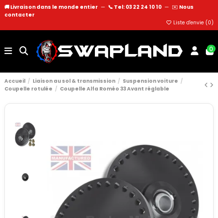
🚚 Livraison dans le monde entier
—
📞 Tel: 03 22 24 10 10
—
✉️
Nous
contacter
Liste d'envie (
0
)
0
Accueil
Liaison au sol & transmission
Suspension voiture
Coupelle rotulée
Coupelle Alfa Roméo 33 Avant réglable