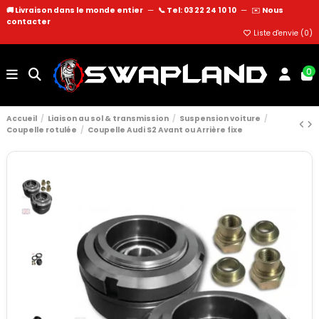
🚚 Livraison dans le monde entier
—
📞 Tel: 03 22 24 10 10
—
✉️
Nous
contacter
Liste d'envie (
0
)
0
Accueil
Liaison au sol & transmission
Suspension voiture
Coupelle rotulée
Coupelle Audi S2 Avant ou Arrière fixe