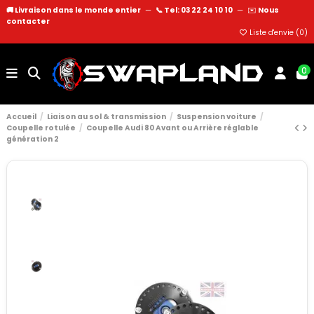
🚚 Livraison dans le monde entier
—
📞 Tel: 03 22 24 10 10
—
✉️
Nous
contacter
Liste d'envie (
0
)
0
Accueil
Liaison au sol & transmission
Suspension voiture
Coupelle rotulée
Coupelle Audi 80 Avant ou Arrière réglable
génération 2