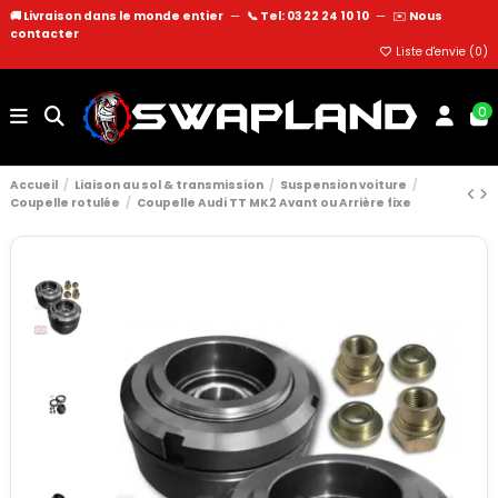
🚚 Livraison dans le monde entier
—
📞 Tel: 03 22 24 10 10
—
✉️
Nous
contacter
Liste d'envie (
0
)
0
Accueil
Liaison au sol & transmission
Suspension voiture
Coupelle rotulée
Coupelle Audi TT MK2 Avant ou Arrière fixe