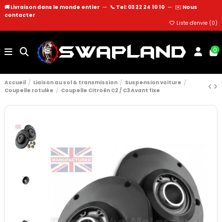
🚚 Livraison dans le monde entier
—
📞 Tel: 03 22 24 10 10
—
✉️
Nous
contacter
Liste d'envie (
0
)
0
Accueil
Liaison au sol & transmission
Suspension voiture
Coupelle rotulée
Coupelle Citroën C2 / C3 Avant fixe