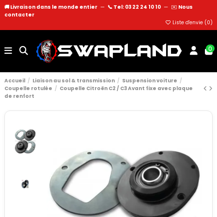
🚚 Livraison dans le monde entier
—
📞 Tel: 03 22 24 10 10
—
✉️
Nous
contacter
Liste d'envie (
0
)
0
Accueil
Liaison au sol & transmission
Suspension voiture
Coupelle rotulée
Coupelle Citroën C2 / C3 Avant fixe avec plaque
de renfort