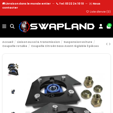
🚚 Livraison dans le monde entier
—
📞 Tel: 03 22 24 10 10
—
✉️
Nous
contacter
Liste d'envie (
0
)
0
Accueil
Liaison au sol & transmission
Suspension voiture
Coupelle rotulée
Coupelle Citroën Saxo Avant réglable 3 pièces