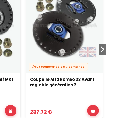
Sur commande 2 à 3 semaines
lf MK1
Coupelle Alfa Roméo 33 Avant
Co
réglable génération 2
Av
237,72 €
2