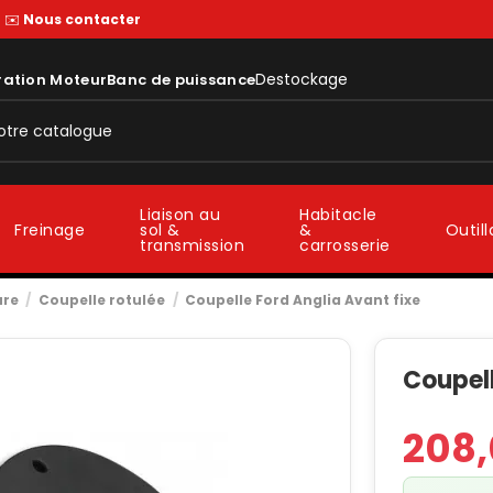
—
✉️
Nous contacter
Destockage
ration Moteur
Banc de puissance
Liaison au
Habitacle
sol &
&
Freinage
Outil
transmission
carrosserie
ure
Coupelle rotulée
Coupelle Ford Anglia Avant fixe
Coupell
208