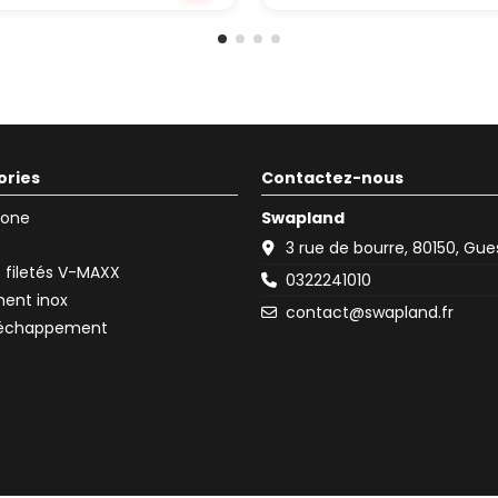
ories
Contactez-nous
icone
Swapland
3 rue de bourre, 80150, Gu
filetés V-MAXX
0322241010
ent inox
contact@swapland.fr
d'échappement