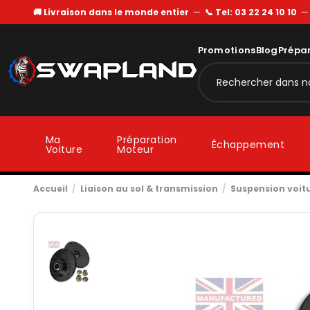
🚚 Livraison dans le monde entier
—
📞 Tel: 03 22 24 10 10
Promotions
Blog
Prépa
Ma
Préparation
Échappement
Voiture
Moteur
Accueil
Liaison au sol & transmission
Suspension voit