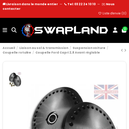
🚚 Livraison dans le monde entier
—
📞 Tel: 03 22 24 10 10
—
✉️
Nous
contacter
Liste d'envie (
0
)
0
Accueil
Liaison au sol & transmission
Suspension voiture
Coupelle rotulée
Coupelle Ford Capri 2,8 Avant réglable