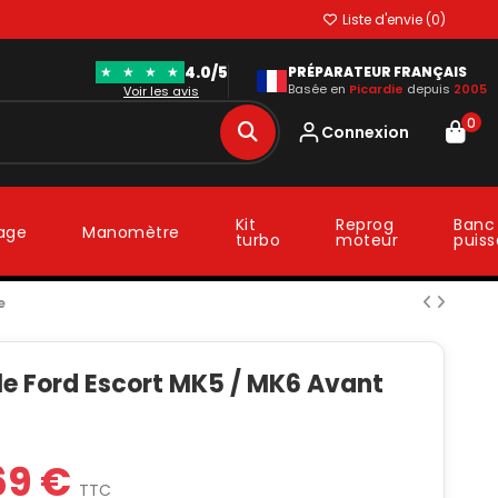
Liste d'envie (
0
)
4.0/5
★
★
★
★
PRÉPARATEUR FRANÇAIS
Basée en
Picardie
depuis
2005
Voir les avis
0
Connexion
Kit
Reprog
Banc
lage
Manomètre
turbo
moteur
puis
e
le Ford Escort MK5 / MK6 Avant
69 €
TTC