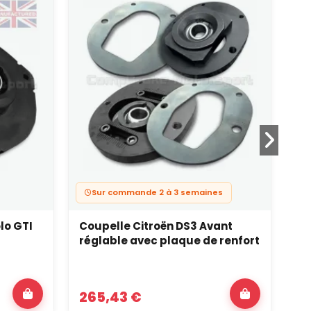
Sur commande 2 à 3 semaines
lo GTI
Coupelle Citroën DS3 Avant
Co
réglable avec plaque de renfort
ré
265,43 €
2