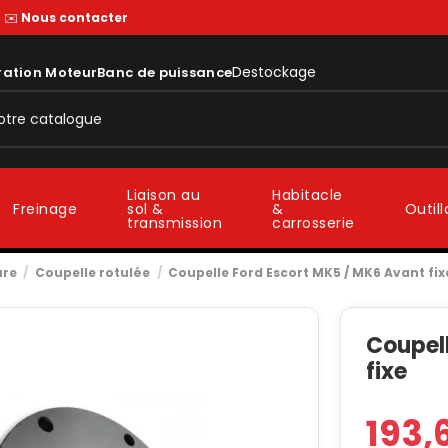
—
✉️
Nous contacter
Destockage
ration Moteur
Banc de puissance
Liaison au
Habitacle
sol &
&
Freinage
Outil
transmission
carrosserie
ure
Coupelle rotulée
Coupelle Ford Escort MK5 / MK6 Avant fix
Coupel
fixe
193,