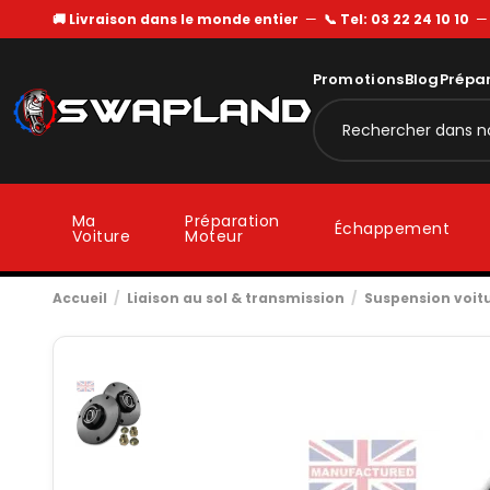
🚚 Livraison dans le monde entier
—
📞 Tel: 03 22 24 10 10
Promotions
Blog
Prépa
Ma
Préparation
Échappement
Voiture
Moteur
Accueil
Liaison au sol & transmission
Suspension voit