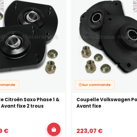
ommande
Sur commande
e Citroën Saxo Phase 1 &
Coupelle Volkswagen Po
 Avant fixe 2 trous
Avant fixe
9 €
223,07 €