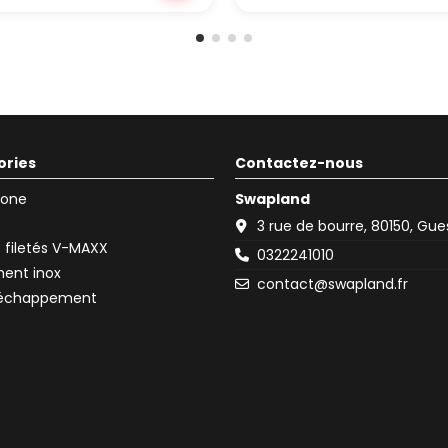
ories
Contactez-nous
icone
Swapland
3 rue de bourre, 80150, Gu
filetés V-MAXX
0322241010
ent inox
contact@swapland.fr
d'échappement