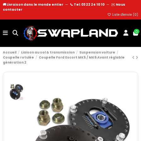
🚚 Livraison dans le monde entier
—
📞 Tel: 03 22 24 10 10
—
✉️
Nous
contacter
Liste d'envie (
0
)
0
Accueil
Liaison au sol & transmission
Suspension voiture
Coupelle rotulée
Coupelle Ford Escort MK5 / MK6 Avant réglable
génération 2