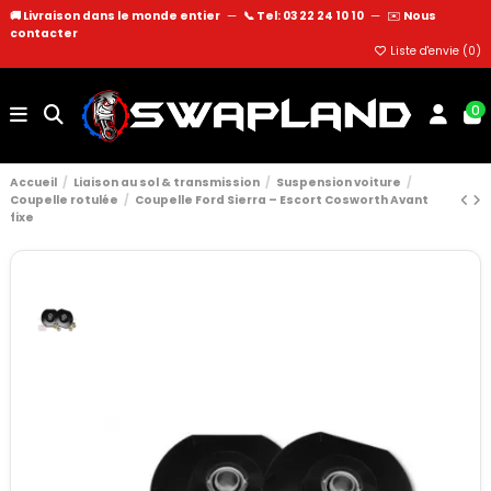
🚚 Livraison dans le monde entier
—
📞 Tel: 03 22 24 10 10
—
✉️
Nous
contacter
Liste d'envie (
0
)
0
Accueil
Liaison au sol & transmission
Suspension voiture
Coupelle rotulée
Coupelle Ford Sierra – Escort Cosworth Avant
fixe