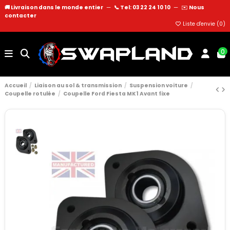
🚚 Livraison dans le monde entier
—
📞 Tel: 03 22 24 10 10
—
✉️
Nous
contacter
Liste d'envie (
0
)
0
Accueil
Liaison au sol & transmission
Suspension voiture
Coupelle rotulée
Coupelle Ford Fiesta MK1 Avant fixe