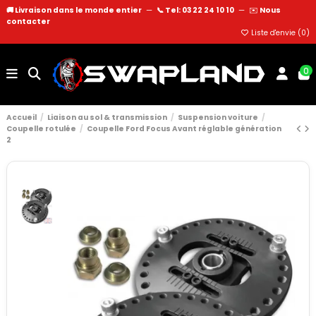
🚚 Livraison dans le monde entier
—
📞 Tel: 03 22 24 10 10
—
✉️
Nous
contacter
Liste d'envie (
0
)
0
Accueil
Liaison au sol & transmission
Suspension voiture
Coupelle rotulée
Coupelle Ford Focus Avant réglable génération
2