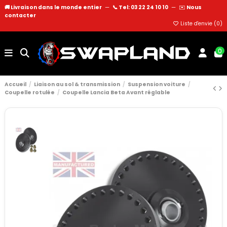
🚚 Livraison dans le monde entier
—
📞 Tel: 03 22 24 10 10
—
✉️
Nous
contacter
Liste d'envie (
0
)
0
Accueil
Liaison au sol & transmission
Suspension voiture
Coupelle rotulée
Coupelle Lancia Beta Avant réglable