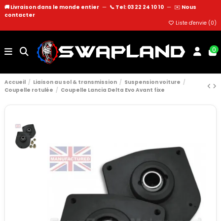
🚚 Livraison dans le monde entier
—
📞 Tel: 03 22 24 10 10
—
✉️
Nous
contacter
Liste d'envie (
0
)
0
Accueil
Liaison au sol & transmission
Suspension voiture
Coupelle rotulée
Coupelle Lancia Delta Evo Avant fixe