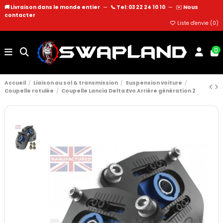
🚚 Livraison dans le monde entier
—
📞 Tel: 03 22 24 10 10
—
✉️
Nous
contacter
Liste d'envie (
0
)
0
Accueil
Liaison au sol & transmission
Suspension voiture
Coupelle rotulée
Coupelle Lancia Delta Evo Arrière génération 2