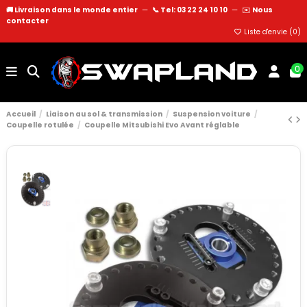
🚚 Livraison dans le monde entier
—
📞 Tel: 03 22 24 10 10
—
✉️
Nous
contacter
Liste d'envie (
0
)
0
Accueil
Liaison au sol & transmission
Suspension voiture
Coupelle rotulée
Coupelle Mitsubishi Evo Avant réglable