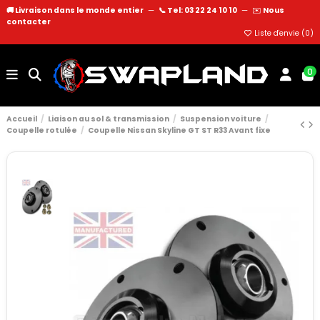
🚚 Livraison dans le monde entier
—
📞 Tel: 03 22 24 10 10
—
✉️
Nous
contacter
Liste d'envie (
0
)
0
Accueil
Liaison au sol & transmission
Suspension voiture
Coupelle rotulée
Coupelle Nissan Skyline GT ST R33 Avant fixe