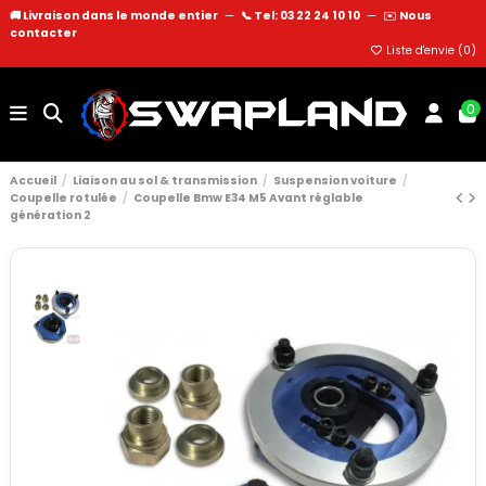
🚚 Livraison dans le monde entier
—
📞 Tel: 03 22 24 10 10
—
✉️
Nous
contacter
Liste d'envie (
0
)
0
Accueil
Liaison au sol & transmission
Suspension voiture
Coupelle rotulée
Coupelle Bmw E34 M5 Avant réglable
génération 2