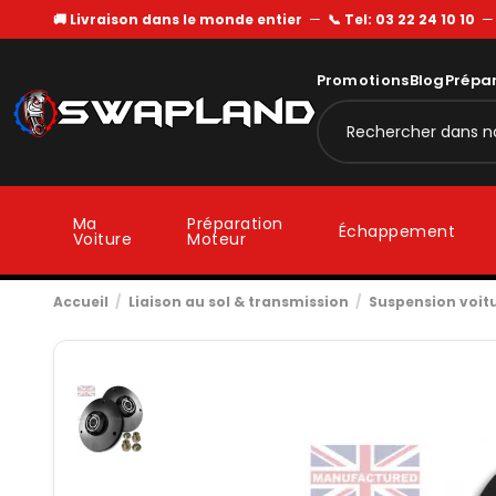
🚚 Livraison dans le monde entier
—
📞 Tel: 03 22 24 10 10
Promotions
Blog
Prépa
Ma
Préparation
Échappement
Voiture
Moteur
Accueil
Liaison au sol & transmission
Suspension voit