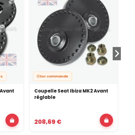
es
Sur commande
 Avant
Coupelle Seat Ibiza MK2 Avant
Co
réglable
ré
208,69 €
3