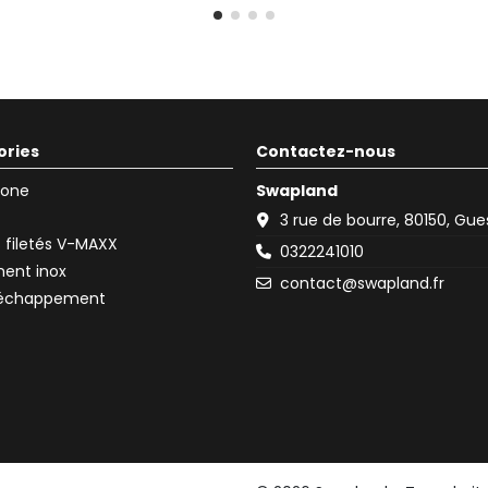
ories
Contactez-nous
icone
Swapland
3 rue de bourre, 80150, Gu
filetés V-MAXX
0322241010
ent inox
contact@swapland.fr
d'échappement