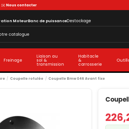
—
✉️
Nous contacter
Destockage
ration Moteur
Banc de puissance
Liaison au
Habitacle
sol &
&
Freinage
Outil
transmission
carrosserie
ure
Coupelle rotulée
Coupelle Bmw E46 Avant fixe
Coupel
226,