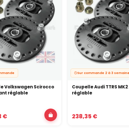
ommande
Sur commande 2 à 3 semain
le Volkswagen Scirocco
Coupelle Audi TTRS MK2
nt réglable
réglable
3 €
238,35 €