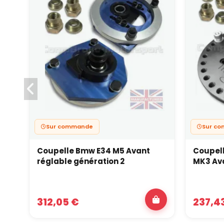
Sur commande
Sur c
Coupelle Bmw E34 M5 Avant
Coupel
réglable génération 2
MK3 Ava
312,05 €
237,4