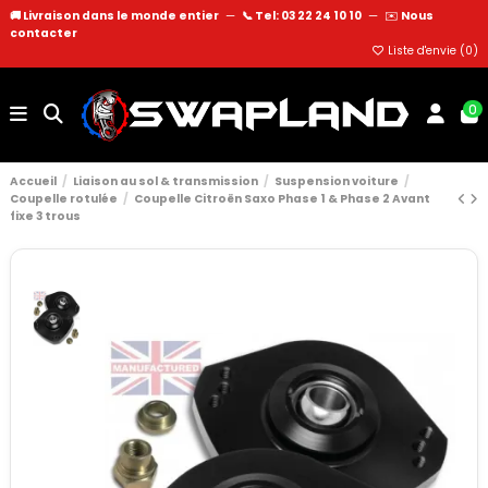
🚚 Livraison dans le monde entier
—
📞 Tel: 03 22 24 10 10
—
✉️
Nous
contacter
Liste d'envie (
0
)
0
Accueil
Liaison au sol & transmission
Suspension voiture
Coupelle rotulée
Coupelle Citroën Saxo Phase 1 & Phase 2 Avant
fixe 3 trous