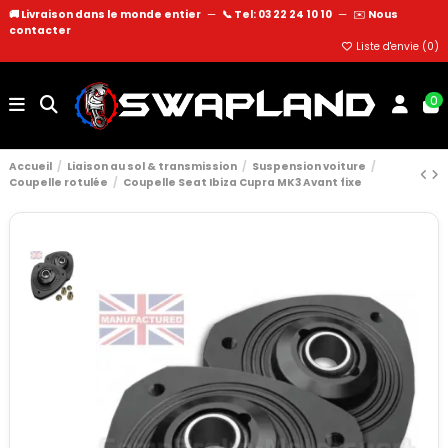
🚚 Livraison dans le monde entier
—
📞 Tel: 03 22 24 10 10
—
✉️
Nous
contacter
Liste d'envie (
0
)
0
Accueil
Liaison au sol & transmission
Suspension voiture
Coupelle rotulée
Coupelle Seat Ibiza Cupra MK3 Avant fixe