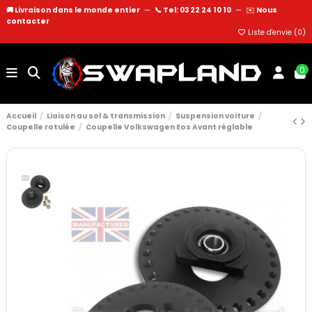
🚚 Livraison dans le monde entier
—
📞 Tel: 03 22 24 10 10
—
✉️
Nous
contacter
Liste d'envie (
0
)
0
Accueil
Liaison au sol & transmission
Suspension voiture
Coupelle rotulée
Coupelle Volkswagen Eos Avant réglable