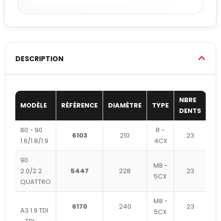
DESCRIPTION
NBRE
MODÈLE
RÉFÉRENCE
DIAMÈTRE
TYPE
DENTS
80 - 90
R -
6103
210
23
1.6/1.8/1.9
4CX
90
M8 -
2.0/2.2
5447
228
23
5CX
QUATTRO
M8 -
6170
240
23
A3 1.9 TDI
5CX