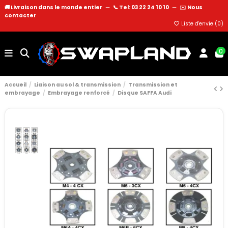
🚚 Livraison dans le monde entier
—
📞 Tel: 03 22 24 10 10
—
✉️
Nous
contacter
Liste d'envie (
0
)
0
Accueil
Liaison au sol & transmission
Transmission et
embrayage
Embrayage renforcé
Disque SAFFA Audi