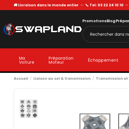
🚚 Livraison dans le monde entier
—
📞 Tel: 03 22 24 10 10
Promotions
Blog
Prépa
Ma
Préparation
Échappement
Voiture
Moteur
Accueil
Liaison au sol & transmission
Transmission e