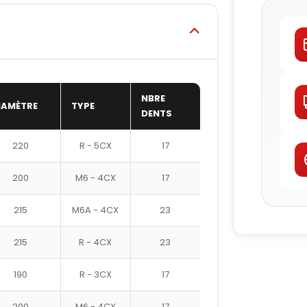
NBRE
IAMÈTRE
TYPE
DENTS
220
R - 5CX
17
200
M6 - 4CX
17
215
M6A - 4CX
23
215
R - 4CX
23
190
R - 3CX
17
200
M6 - 4CX
17