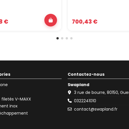
8 €
700,43 €
ories
Contactez-nous
icone
Swapland
3 rue de bourre, 80150, Gu
filetés V-MAXX
0322241010
ent inox
contact@swapland.fr
d'échappement