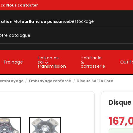
—
✉️
Nous contacter
Destockage
ration Moteur
Banc de puissance
Liaison au
Habitacle
sol &
&
Freinage
Outil
transmission
carrosserie
t embrayage
Embrayage renforcé
Disque SAFFA Ford
Disque
167,