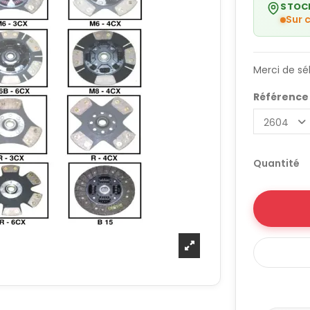
STOC
Sur
Merci de sé
Référenc
Quantité