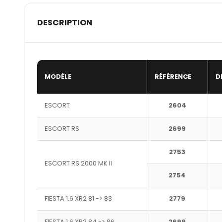
DESCRIPTION
MODÈLE
RÉFÉRENCE
D
ESCORT
2604
ESCORT RS
2699
2753
ESCORT RS 2000 MK II
2754
FIESTA 1.6 XR2 81 -> 83
2779
FIESTA 1.6 XR2 84 -> 86
2699