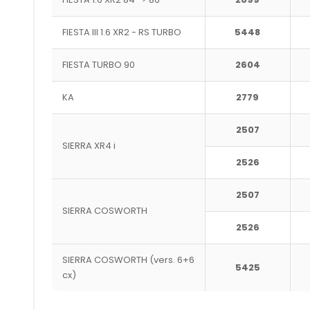
FIESTA III 1.6 XR2 - RS TURBO
5448
FIESTA TURBO 90
2604
KA
2779
2507
SIERRA XR4 i
2526
2507
SIERRA COSWORTH
2526
SIERRA COSWORTH (vers. 6+6
5425
cx)