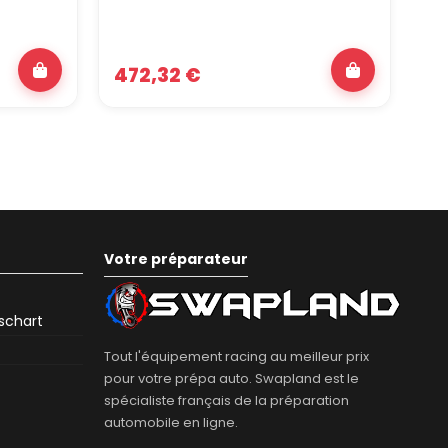
472,32 €
6
Votre préparateur
eschart
Tout l'équipement racing au meilleur prix
pour votre prépa auto. Swapland est le
spécialiste français de la préparation
automobile en ligne.