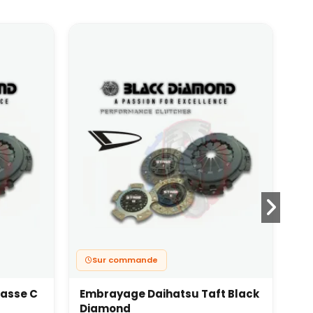
Sur commande
asse C
Embrayage Daihatsu Taft Black
Em
Diamond
Di