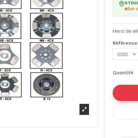
STOC
Sur
Merci de sé
Référenc
Quantité