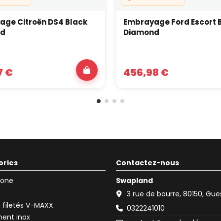
ge Citroën DS4 Black
Embrayage Ford Escort 
nd
Diamond
7 €
456,98 €
ories
Contactez-nous
icone
Swapland
3 rue de bourre, 80150, Gu
filetés V-MAXX
0322241010
ent inox