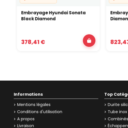
Embrayage Hyundai Sonata
Embraya
Black Diamond
Diamo
378,41 €
823,4
Informations
Top Catég
Mentions légales
Durite sil
Conditions d'utilisation
Tube inox
A propos
Combinés 
Livraison
Échappem