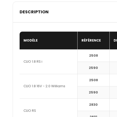
DESCRIPTION
MODÈLE
RÉFÉRENCE
D
2508
CLIO 1.8 RS i
2590
2508
CLIO 1.8 16V - 2.0 Williams
2590
2830
CLIO RS
2831