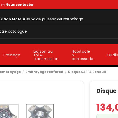
—
✉️
Nous contacter
Destockage
ration Moteur
Banc de puissance
Liaison au
Habitacle
sol &
&
Freinage
Outil
transmission
carrosserie
t embrayage
Embrayage renforcé
Disque SAFFA Renault
Disque
134,