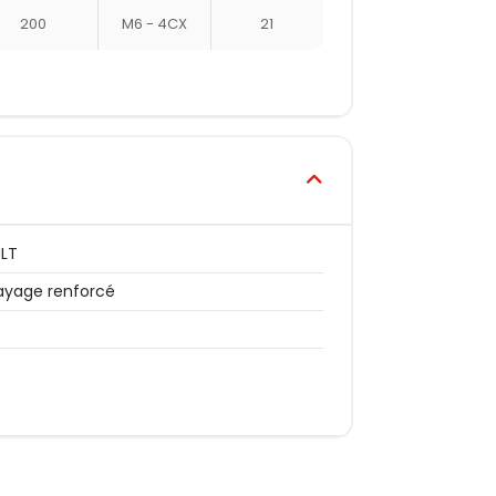
200
M6 - 4CX
21
ULT
yage renforcé