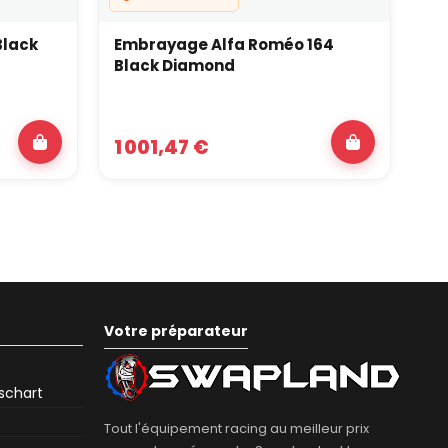
Black
Embrayage Alfa Roméo 164
Em
Black Diamond
Di
1 001,47 €
5
Votre préparateur
eschart
Tout l'équipement racing au meilleur prix