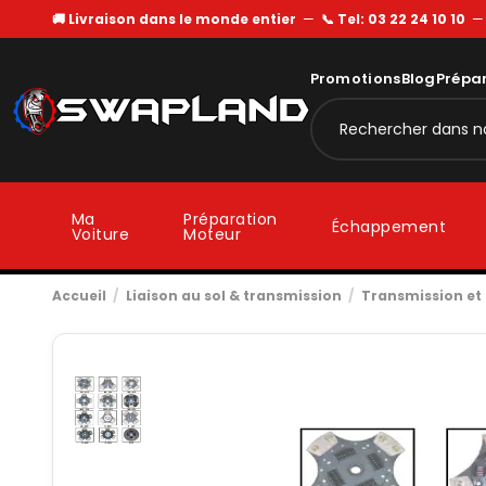
🚚 Livraison dans le monde entier
—
📞 Tel: 03 22 24 10 10
Promotions
Blog
Prépa
Ma
Préparation
Échappement
Voiture
Moteur
Accueil
Liaison au sol & transmission
Transmission e