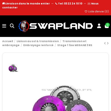
🚚 Livraison dans le monde entier
—
📞 Tel: 03 22 24 10 10
—
✉️
Nous
contacter
Liste d'envie (
0
)
0
Accueil
Liaison au sol & transmission
Transmission et
embrayage
Embrayage renforcé
Stage 1 fixe MEGANE 3 RS