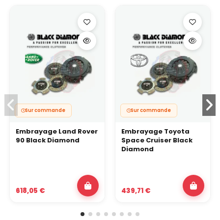
Sur commande
Sur commande
Embrayage Land Rover
Embrayage Toyota
90 Black Diamond
Space Cruiser Black
Diamond
618,05 €
439,71 €