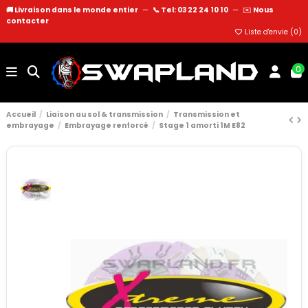
🚚 Livraison dans le monde entier
—
📞 Tel: 03 22 24 10 10
—
✉️
Nous
contacter
Liste d'envie (
0
)
0
Accueil
Liaison au sol & transmission
Transmission et
embrayage
Embrayage renforcé
Stage 1 amorti 1M E82