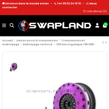
🚚 Livraison dans le monde entier
—
📞 Tel: 03 22 24 10 10
—
✉️
Nous
contacter
Liste d'envie (
0
)
0
Accueil
Liaison au sol & transmission
Transmission et
embrayage
Embrayage renforcé
230 mm Organique 135i 335i